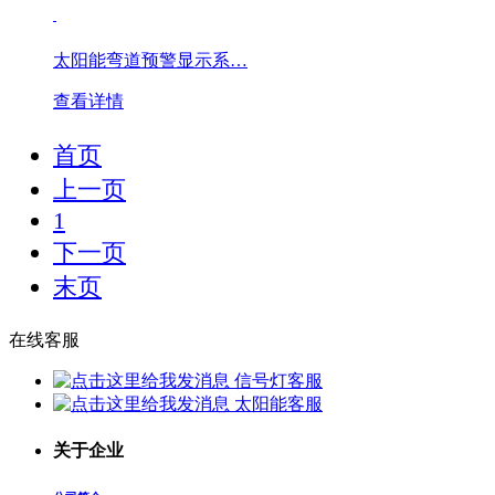
太阳能弯道预警显示系…
查看详情
首页
上一页
1
下一页
末页
在线客服
信号灯客服
太阳能客服
关于企业