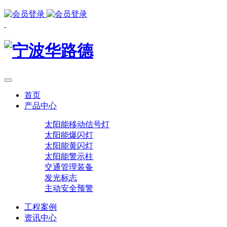
首页
产品中心
太阳能移动信号灯
太阳能爆闪灯
太阳能黄闪灯
太阳能警示柱
交通管理装备
发光标志
主动安全预警
工程案例
资讯中心