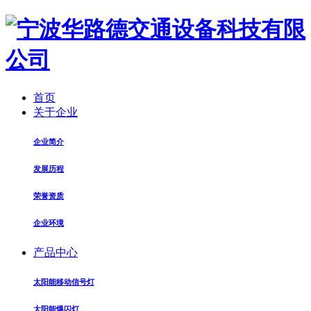
首页
关于企业
企业简介
发展历程
荣誉资质
企业环境
产品中心
太阳能移动信号灯
太阳能爆闪灯