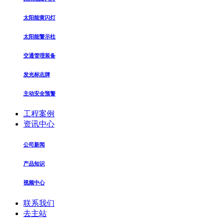
太阳能黄闪灯
太阳能警示柱
交通管理装备
发光标志牌
主动安全预警
工程案例
资讯中心
公司新闻
产品知识
视频中心
联系我们
去主站